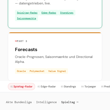
— datengetrieben, live.
Spieltag-Radar
Edge-Radar
Standings
Saisonmaerkte
PART 3
Forecasts
Oracle-Prognosen, Saisonmaerkte und Directional
Alpha.
Oracle
Polymarket
Value Signal
Spieltag-Radar
Edge-Radar
Standings
Torjaeger
Pred
01
02
03
04
05
Akte Bundesliga
›
Intelligence
›
Spieltag —