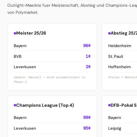
Outright-Maerkte fuer Meisterschaft, Abstieg und Champions-Leag
von Polymarket.
Meister 25/26
Abstieg 25/
Bayern
96¢
Heidenheim
BVB
1¢
St. Pauli
Leverkusen
2¢
Hoffenheim
Update: Manuell — wird automatisiert in
Preise = Wahrsc
Phase 2
Champions League (Top 4)
DFB-Pokal S
Bayern
99¢
Bayern
Leverkusen
95¢
Leipzig