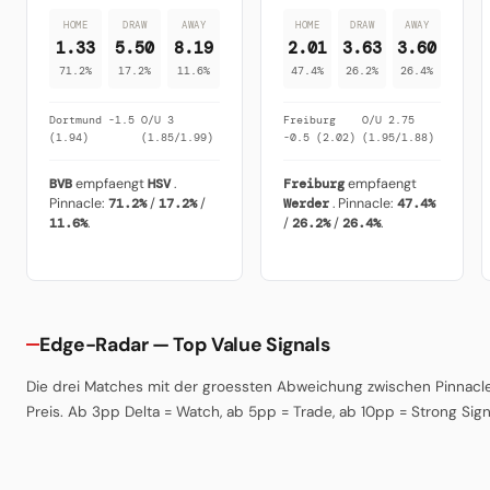
HOME
DRAW
AWAY
HOME
DRAW
AWAY
1.33
5.50
8.19
2.01
3.63
3.60
71.2%
17.2%
11.6%
47.4%
26.2%
26.4%
Dortmund -1.5
O/U 3
Freiburg
O/U 2.75
(1.94)
(1.85/1.99)
-0.5 (2.02)
(1.95/1.88)
BVB
empfaengt
HSV
.
Freiburg
empfaengt
Pinnacle:
71.2%
/
17.2%
/
Werder
. Pinnacle:
47.4%
11.6%
.
/
26.2%
/
26.4%
.
Edge-Radar — Top Value Signals
Die drei Matches mit der groessten Abweichung zwischen Pinnacle
Preis. Ab 3pp Delta = Watch, ab 5pp = Trade, ab 10pp = Strong Sign