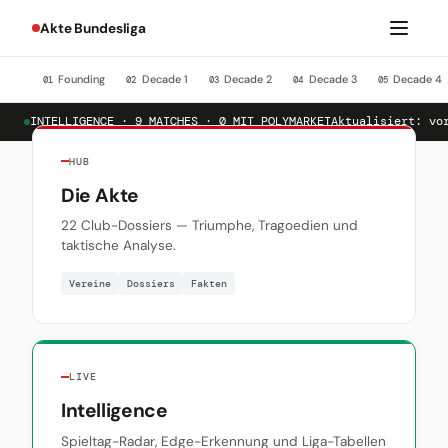
Akte Bundesliga
Founding
Decade 1
Decade 2
Decade 3
Decade 4
01
02
03
04
05
INTELLIGENCE · 9 MATCHES · 0 MIT POLYMARKET
Aktualisiert: vo
HUB
Die Akte
22 Club-Dossiers — Triumphe, Tragoedien und
taktische Analyse.
Vereine
Dossiers
Fakten
LIVE
Intelligence
Spieltag-Radar, Edge-Erkennung und Liga-Tabellen