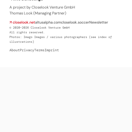
A project by Closelook Venture GmbH
Thomas Look (Managing Partner)
↗ closelook.net
altusalpha.com
closelook.soccer
Newsletter
© 2020–2026 Closelook Venture GmbH
All rights reserved.
Photos: Imago Images / various photographers (see index of
illustrations)
About
Privacy
Terms
Imprint