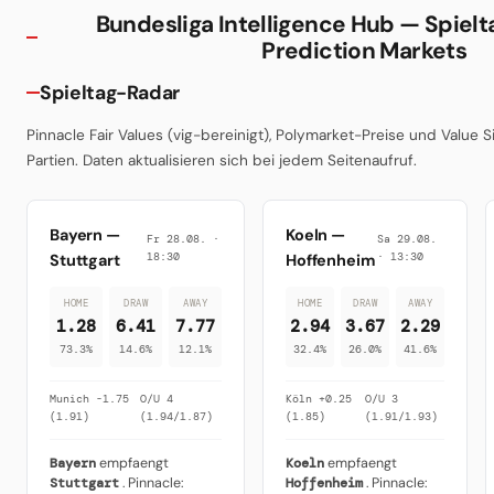
Bundesliga Intelligence Hub — Spiel
Prediction Markets
Spieltag-Radar
Pinnacle Fair Values (vig-bereinigt), Polymarket-Preise und Value S
Partien. Daten aktualisieren sich bei jedem Seitenaufruf.
Bayern
—
Koeln
—
Fr 28.08. ·
Sa 29.08.
18:30
· 13:30
Stuttgart
Hoffenheim
HOME
DRAW
AWAY
HOME
DRAW
AWAY
1.28
6.41
7.77
2.94
3.67
2.29
73.3%
14.6%
12.1%
32.4%
26.0%
41.6%
Munich -1.75
O/U 4
Köln +0.25
O/U 3
(1.91)
(1.94/1.87)
(1.85)
(1.91/1.93)
Bayern
empfaengt
Koeln
empfaengt
Stuttgart
. Pinnacle:
Hoffenheim
. Pinnacle: