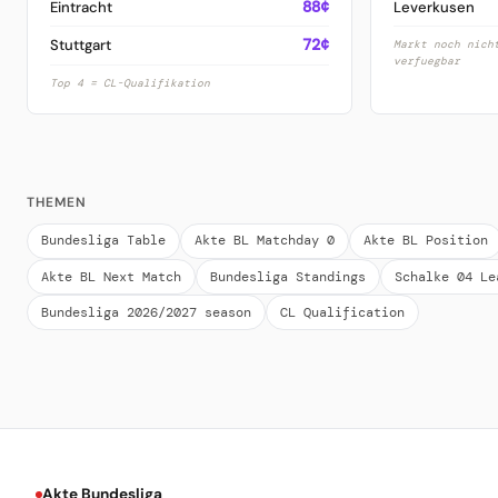
Eintracht
88¢
Leverkusen
Stuttgart
72¢
Markt noch nich
verfuegbar
Top 4 = CL-Qualifikation
THEMEN
Bundesliga Table
Akte BL Matchday 0
Akte BL Position
Akte BL Next Match
Bundesliga Standings
Schalke 04 Le
Bundesliga 2026/2027 season
CL Qualification
Akte Bundesliga