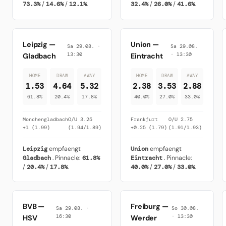
73.3%
/
14.6%
/
12.1%
.
32.4%
/
26.0%
/
41.6%
.
Leipzig
—
Union
—
Sa 29.08. ·
Sa 29.08.
13:30
· 13:30
Gladbach
Eintracht
HOME
DRAW
AWAY
HOME
DRAW
AWAY
1.53
4.64
5.32
2.38
3.53
2.88
61.8%
20.4%
17.8%
40.0%
27.0%
33.0%
Monchengladbach
O/U 3.25
Frankfurt
O/U 2.75
+1 (1.99)
(1.94/1.89)
+0.25 (1.79)
(1.91/1.93)
Leipzig
empfaengt
Union
empfaengt
Gladbach
. Pinnacle:
61.8%
Eintracht
. Pinnacle:
/
20.4%
/
17.8%
.
40.0%
/
27.0%
/
33.0%
.
BVB
—
Freiburg
—
Sa 29.08. ·
So 30.08.
16:30
· 13:30
HSV
Werder