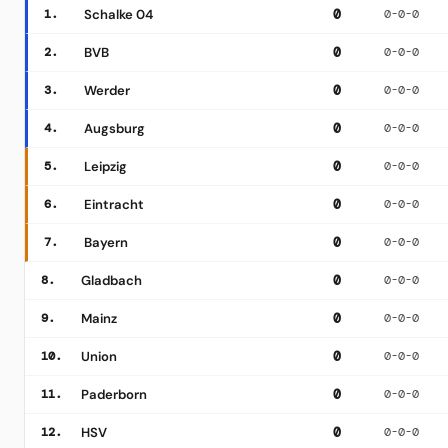
1.
Schalke 04
0
0-0-0
2.
BVB
0
0-0-0
3.
Werder
0
0-0-0
4.
Augsburg
0
0-0-0
5.
Leipzig
0
0-0-0
6.
Eintracht
0
0-0-0
7.
Bayern
0
0-0-0
8.
Gladbach
0
0-0-0
9.
Mainz
0
0-0-0
10.
Union
0
0-0-0
11.
Paderborn
0
0-0-0
12.
HSV
0
0-0-0