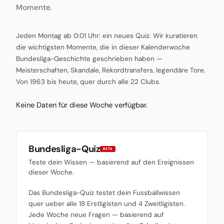
Momente.
Jeden Montag ab 0:01 Uhr: ein neues Quiz. Wir kuratieren
die wichtigsten Momente, die in dieser Kalenderwoche
Bundesliga-Geschichte geschrieben haben —
Meisterschaften, Skandale, Rekordtransfers, legendäre Tore.
Von 1963 bis heute, quer durch alle 22 Clubs.
Keine Daten für diese Woche verfügbar.
Bundesliga-Quiz
BETA
Teste dein Wissen — basierend auf den Ereignissen
dieser Woche.
Das Bundesliga-Quiz testet dein Fussballwissen
quer ueber alle 18 Erstligisten und 4 Zweitligisten.
Jede Woche neue Fragen — basierend auf