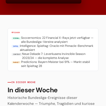
TICKER
Soccernomics: 22 Financial X-Rays jetzt verfügbar —
SIGNAL
alle Bundesliga-Vereine analysiert
Intelligence: Spieltag-Oracle mit Pinnacle-Benchmark
INTEL
aktualisiert
Neue Dekade 7: Leverkusens Invincible Season
CONTENT
2023/24 — die komplette Analyse
Predictions: Bayern Meister bei 91% — Markt stabil
MARKET
seit Spieltag 28
IN DIESER WOCHE
In dieser Woche
Historische Bundesliga-Ereignisse dieser
Kalenderwoche — Triumphe, Tragödien und kuriose