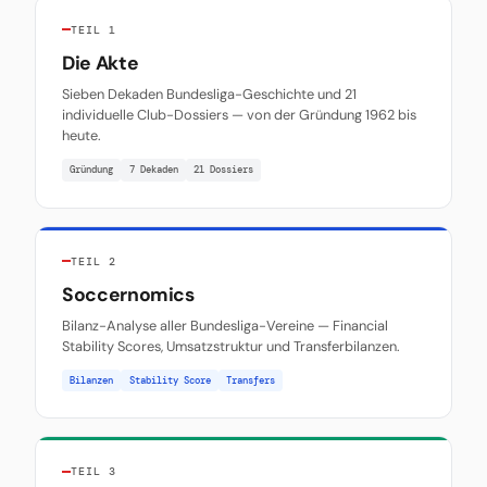
TEIL 1
Die Akte
Sieben Dekaden Bundesliga-Geschichte und 21
individuelle Club-Dossiers — von der Gründung 1962 bis
heute.
Gründung
7 Dekaden
21 Dossiers
TEIL 2
Soccernomics
Bilanz-Analyse aller Bundesliga-Vereine — Financial
Stability Scores, Umsatzstruktur und Transferbilanzen.
Bilanzen
Stability Score
Transfers
TEIL 3