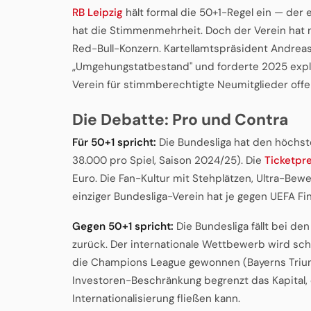
RB Leipzig
hält formal die 50+1-Regel ein — der e
hat die Stimmenmehrheit. Doch der Verein hat n
Red-Bull-Konzern. Kartellamtspräsident Andrea
„Umgehungstatbestand" und forderte 2025 expliz
Verein für stimmberechtigte Neumitglieder offen
Die Debatte: Pro und Contra
Für 50+1 spricht:
Die Bundesliga hat den höchste
38.000 pro Spiel, Saison 2024/25). Die
Ticketpr
Euro. Die Fan-Kultur mit Stehplätzen, Ultra-Bewe
einziger Bundesliga-Verein hat je gegen UEFA Fin
Gegen 50+1 spricht:
Die Bundesliga fällt bei de
zurück. Der internationale Wettbewerb wird sch
die Champions League gewonnen (Bayerns Triump
Investoren-Beschränkung begrenzt das Kapital, d
Internationalisierung fließen kann.