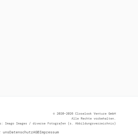
© 2020–2026 Closelook Venture GmbH
Alle Rechte vorbehalten.
s: Imago Images / diverse Fotografen (s. Abbildungsverzeichnis)
r uns
Datenschutz
AGB
Impressum