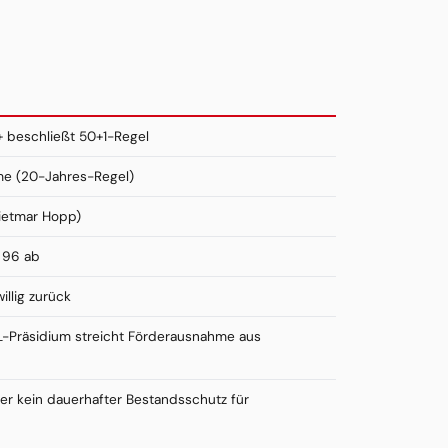
 beschließt 50+1-Regel
me (20-Jahres-Regel)
ietmar Hopp)
r 96 ab
llig zurück
L-Präsidium streicht Förderausnahme aus
ber kein dauerhafter Bestandsschutz für