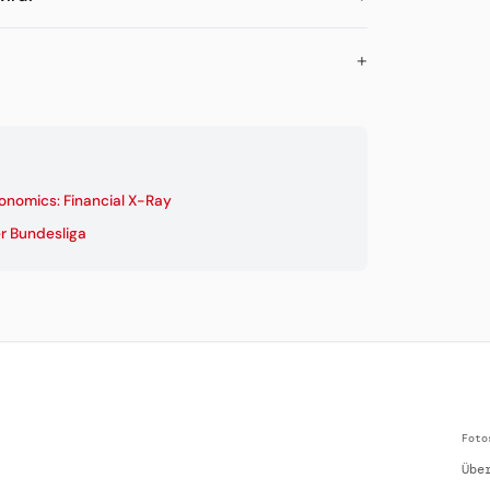
onomics: Financial X-Ray
r Bundesliga
Foto
Übe