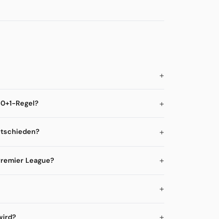
50+1-Regel?
ntschieden?
Premier League?
wird?