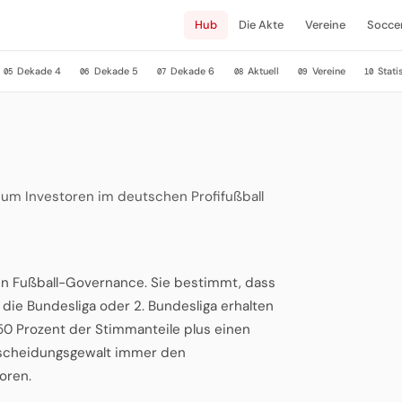
Hub
Die Akte
Vereine
Socce
Dekade 4
Dekade 5
Dekade 6
Aktuell
Vereine
Stati
05
06
07
08
09
10
 um Investoren im deutschen Profifußball
en Fußball-Governance. Sie bestimmt, dass
r die Bundesliga oder 2. Bundesliga erhalten
50 Prozent der Stimmanteile plus einen
ntscheidungsgewalt immer den
oren.