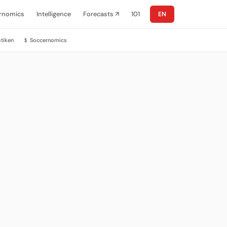
rnomics
Intelligence
Forecasts ↗
101
EN
stiken
Soccernomics
$