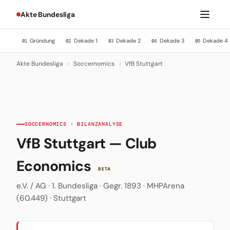
Akte Bundesliga
Gründung
Dekade 1
Dekade 2
Dekade 3
Dekade 4
01
02
03
04
05
Akte Bundesliga
›
Soccernomics
›
VfB Stuttgart
SOCCERNOMICS · BILANZANALYSE
VfB Stuttgart — Club
Economics
BETA
e.V. / AG · 1. Bundesliga · Gegr. 1893 · MHPArena
(60.449) · Stuttgart