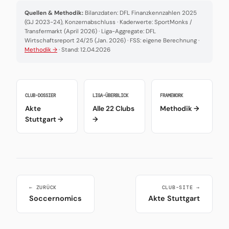
Quellen & Methodik:
Bilanzdaten: DFL Finanzkennzahlen 2025
(GJ 2023-24), Konzernabschluss · Kaderwerte: SportMonks /
Transfermarkt (April 2026) · Liga-Aggregate: DFL
Wirtschaftsreport 24/25 (Jan. 2026) · FSS: eigene Berechnung ·
Methodik →
· Stand: 12.04.2026
CLUB-DOSSIER
LIGA-ÜBERBLICK
FRAMEWORK
Akte
Alle 22 Clubs
Methodik →
Stuttgart →
→
← ZURÜCK
CLUB-SITE →
Soccernomics
Akte Stuttgart