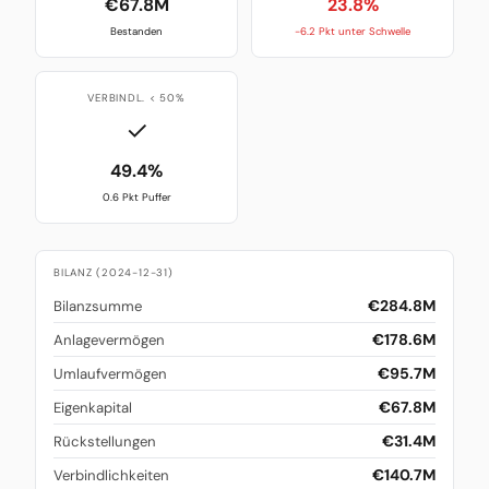
€67.8M
23.8%
Bestanden
-6.2 Pkt unter Schwelle
VERBINDL. < 50%
✓
49.4%
0.6 Pkt Puffer
BILANZ (2024-12-31)
€284.8M
Bilanzsumme
€178.6M
Anlagevermögen
€95.7M
Umlaufvermögen
€67.8M
Eigenkapital
€31.4M
Rückstellungen
€140.7M
Verbindlichkeiten