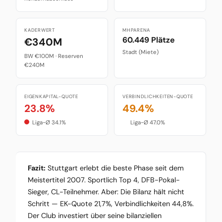
KADERWERT
MHPARENA
60.449 Plätze
€340M
Stadt (Miete)
BW €100M · Reserven
€240M
EIGENKAPITAL-QUOTE
VERBINDLICHKEITEN-QUOTE
23.8%
49.4%
Liga-Ø 34.1%
Liga-Ø 47.0%
Fazit:
Stuttgart erlebt die beste Phase seit dem
Meistertitel 2007. Sportlich Top 4, DFB-Pokal-
Sieger, CL-Teilnehmer. Aber: Die Bilanz hält nicht
Schritt — EK-Quote 21,7%, Verbindlichkeiten 44,8%.
Der Club investiert über seine bilanziellen